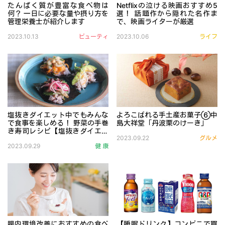
たんぱく質が豊富な食べ物は
Netflixの泣ける映画おすすめ5
何？ 一日に必要な量や摂り方を
選！ 話題作から隠れた名作ま
管理栄養士が紹介します
で、映画ライターが厳選
筋トレをしている方やダイエットをしている方などから注目
配信映画マニアのライターIS
2023.10.13
ビューティ
2023.10.06
ライフ
塩抜きダイエット中でもみんな
よろこばれる手土産お菓子⑥中
で食事を楽しめる！ 野菜の手巻
島大祥堂「丹波栗のけーき」
き寿司レシピ【塩抜きダイエッ
「贈り物を通して四季をお伝
2023.09.22
グルメ
ト実践編52】
塩抜き中はにぎやかに食卓を囲むパーティーメニューは難し
2023.09.29
健 康
腸内環境改善におすすめの食べ
【睡眠ドリンク】コンビニで買