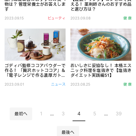
物は？ 管理栄養士がお答えしま
える！ 薬剤師さんのおすすめ品
す
と選び方は？
不規則な生活などで乱れた腸内環境を整え、善玉菌を増やす
大ヒットした「ヤクルト10
2023.09.15
ビューティ
2023.09.08
健 康
ゴディバ監修ココアパウダーで
おいしさに妥協なし！ 本格エス
作る！ 「贅沢ホットココア」＆
ニック料理を塩抜きで【塩抜き
「電子レンジで作る濃厚ガトー
ダイエット実践編51】
ショコラ」レシピ〈PR〉
ゴディバ監修ココアパウダーで作るドリンク＆スイーツで自
酸味と甘味を合わせると塩気
2023.09.01
ニュース
2023.08.25
健 康
1
...
3
4
5
...
39
最初へ
最後へ