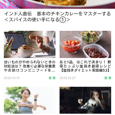
インド人直伝 基本のチキンカレーをマスターする
＜スパイスの使い手になる①＞
甘いものがやめられないときの
あと1品、はこれで決まり！ 野
対処法は？ 改善に必要な栄養素
菜たっぷり塩抜き副菜レシピ
やお助けコンビニフードを紹
【塩抜きダイエット実践編53】
介！
どうしても甘いものがやめられないと悩んでいませんか？ 
メインのおかずとごはんだけ
2023.10.31
健 康
2023.10.27
健 康