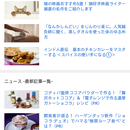
猫の映画おすすめ5選！ 猫好き映画ライター
厳選の名作をご紹介します
「なんかしんどい」をじんわり楽に。人気鍼
灸師に聞く、蒸しタオルを使った体のゆるめ
方
インド人直伝 基本のチキンカレーをマスタ
ーする ＜スパイスの使い手になる①＞
ニュース -最新記事一覧-
ゴディバ監修ココアパウダーで作る！ 「贅
沢ホットココア」＆「電子レンジで作る濃厚
ガトーショコラ」レシピ〈PR〉
開発者が語る！ ハーゲンダッツ新作「ショ
コラ デュオ」でハマる“無限ループ食べ”と
は？〈PR〉