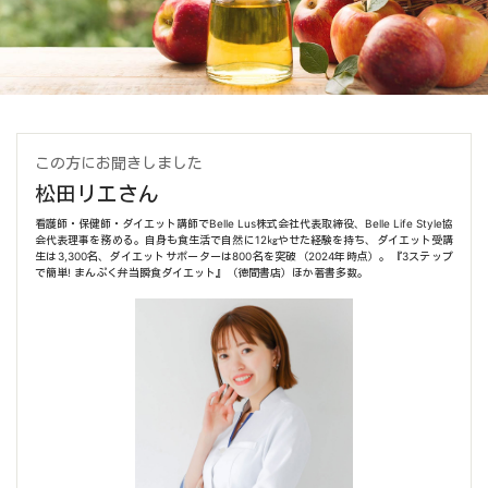
この方にお聞きしました
松田リエさん
看護師・保健師・ダイエット講師でBelle Lus株式会社代表取締役、Belle Life Style協
会代表理事を務める。自身も食生活で自然に12㎏やせた経験を持ち、ダイエット受講
生は3,300名、ダイエットサポーターは800名を突破（2024年時点）。『3ステップ
で簡単! まんぷく弁当瞬食ダイエット』（徳間書店）ほか著書多数。