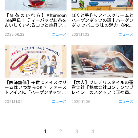
【紅茶のいれ方】Afternoon
ぼくと手作りアイスクリームと
Tea直伝！ ティーバッグ紅茶を
ハーゲンダッツの話｜ハーゲン
おいしくいれるコツと絶品アレ
ダッツバニラ味の魅力〈PR漫
ンジレシピ #PR
画〉
ティーバッグ紅茶の上手ないれ方とは？ おいしい紅茶とスイー
丁寧な暮らしをする友人に憧
2022.06.22
ニュース
2021.11.02
ニュース
【医師監修】子供にアイスクリ
【求人】プレデリスタイルの運
ームはいつからOK？ ファース
営会社「株式会社コンテンツブ
トアイスに「ハーゲンダッツ バ
レイン」のスタッフ（正社員）
ニラ」がおすすめな理由〈PR漫
を募集します。
大人も子供も大好きな「アイスクリーム」。小さな子供にア
企業のWebサイトの制作や
2021.11.02
ニュース
2020.11.06
ニュース
画〉
1
2
3
4