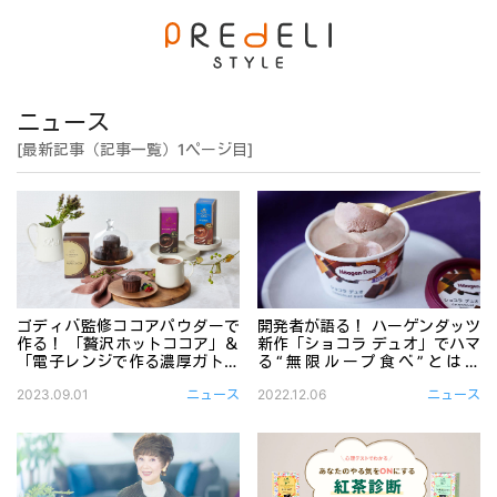
ニュース
[最新記事（記事一覧）1ページ目]
ゴディバ監修ココアパウダーで
開発者が語る！ ハーゲンダッツ
作る！ 「贅沢ホットココア」＆
新作「ショコラ デュオ」でハマ
「電子レンジで作る濃厚ガトー
る“無限ループ食べ”とは？
ショコラ」レシピ〈PR〉
〈PR〉
ゴディバ監修ココアパウダーで作るドリンク＆スイーツで自
ハーゲンダッツアイスクリーム
2023.09.01
ニュース
2022.12.06
ニュース