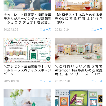
チョコレート研究家・楠田枝里
【心理テスト】あなたのやる気
子さんがハーゲンダッツ新商品
をONにする紅茶はどれ？
「ショコラ デュオ」を実食！
〈PR〉
〈PR〉
12/6に発売されたハーゲンダッツの新しいチョコレート
豊かな香りと味わいで、ほっ
2022.12.06
ニュース
2022.10.24
ニュース
＼プレゼント企画開催中！／リ
＼これおいしい／おうちで
トルリーブスWチャンスキャン
Afternoon Teaが楽しめる家庭
ペーン
用紅茶シリーズ「Little
Leaves（リトルリーブス）」
Afternoon Tea発の家庭用紅茶シリーズ「Little Lea
おいしい紅茶とスイーツや食事で
2022.09.20
ニュース
2022.07.20
ニュース
とは？ #PR