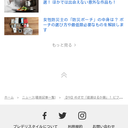
選！ ほかでは出会えない意外な作品も！
女性防災士の「防災ポーチ」の中身は？ ポ
ーチの選び方や最低限必要なものを解説しま
す
もっと見る
ホーム
ニュース[最新記事一覧]
【PR】めざせ「綾瀬はるか腸」！ ビフィズス菌BifiXが腸にしっかり届くワケとは？
Predeli sty
Predeli
Predeli style[プレ
プレデリスタイルについて
利用規約
お問い合わせ