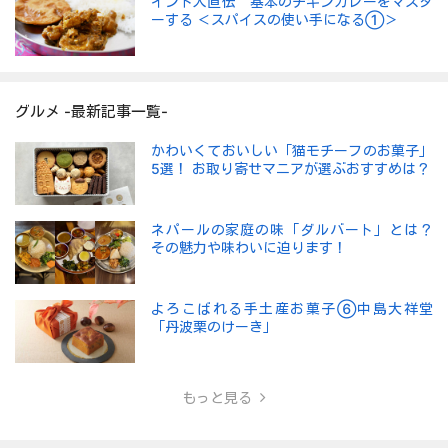
インド人直伝 基本のチキンカレーをマスタ
ーする ＜スパイスの使い手になる①＞
グルメ -最新記事一覧-
かわいくておいしい「猫モチーフのお菓子」
5選！ お取り寄せマニアが選ぶおすすめは？
ネパールの家庭の味「ダルバート」とは？
その魅力や味わいに迫ります！
よろこばれる手土産お菓子⑥中島大祥堂
「丹波栗のけーき」
もっと見る