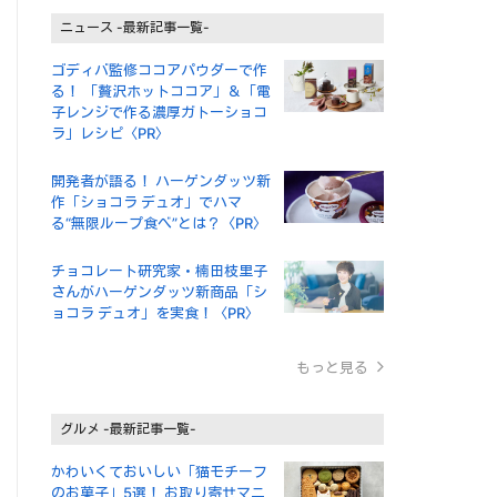
ニュース -最新記事一覧-
ゴディバ監修ココアパウダーで作
る！ 「贅沢ホットココア」＆「電
子レンジで作る濃厚ガトーショコ
ラ」レシピ〈PR〉
開発者が語る！ ハーゲンダッツ新
作「ショコラ デュオ」でハマ
る“無限ループ食べ”とは？〈PR〉
チョコレート研究家・楠田枝里子
さんがハーゲンダッツ新商品「シ
ョコラ デュオ」を実食！〈PR〉
もっと見る
グルメ -最新記事一覧-
かわいくておいしい「猫モチーフ
のお菓子」5選！ お取り寄せマニ