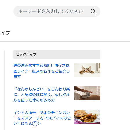
ライフ
ピックアップ
猫の映画おすすめ5選！ 猫好き映
画ライター厳選の名作をご紹介し
ます
「なんかしんどい」をじんわり楽
に。人気鍼灸師に聞く、蒸しタオ
ルを使った体のゆるめ方
インド人直伝 基本のチキンカレ
ーをマスターする ＜スパイスの使
い手になる①＞