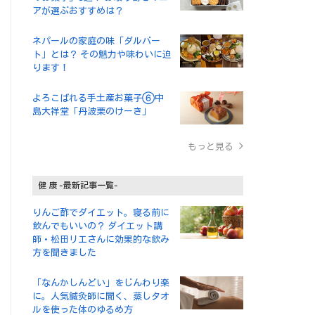
アが選ぶおすすめは？
ネパールの家庭の味「ダルバー
ト」とは？ その魅力や味わいに迫
ります！
よろこばれる手土産お菓子⑥中
島大祥堂「丹波栗のけーき」
もっと見る
健 康 -最新記事一覧-
りんご酢でダイエット。寝る前に
飲んでもいいの？ ダイエット講
師・松田リエさんに効果的な飲み
方を聞きました
「なんかしんどい」をじんわり楽
に。人気鍼灸師に聞く、蒸しタオ
ルを使った体のゆるめ方